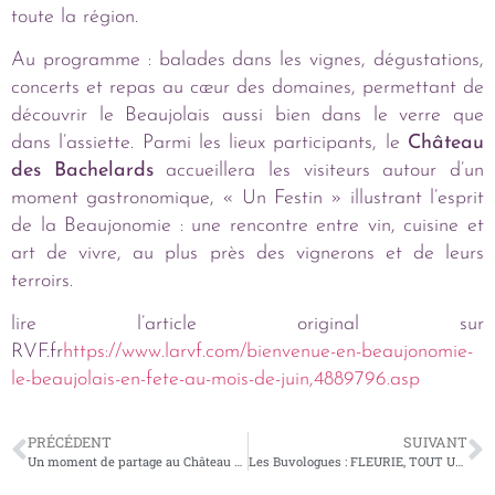
toute la région.
Au programme : balades dans les vignes, dégustations,
concerts et repas au cœur des domaines, permettant de
découvrir le Beaujolais aussi bien dans le verre que
dans l’assiette. Parmi les lieux participants, le
Château
des Bachelards
accueillera les visiteurs autour d’un
moment gastronomique, « Un Festin » illustrant l’esprit
de la Beaujonomie : une rencontre entre vin, cuisine et
art de vivre, au plus près des vignerons et de leurs
terroirs.
lire l’article original sur
RVF.fr
https://www.larvf.com/bienvenue-en-beaujonomie-
le-beaujolais-en-fete-au-mois-de-juin,4889796.asp
PRÉCÉDENT
SUIVANT
Un moment de partage au Château des Bachelards avec les Amis du Géoparc
Les Buvologues : FLEURIE, TOUT UN BOUQUET DE TERROIRS !