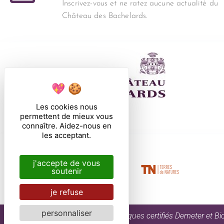
Inscrivez-vous et ne ratez aucune actualité du
Château des Bachelards.
Les cookies nous
permettent de mieux vous
connaître. Aidez-nous en
les acceptant.
j'accepte de vous
soutenir
je refuse
personnaliser
En buvant les vins bio et biodynamiques certifiés Demeter et B