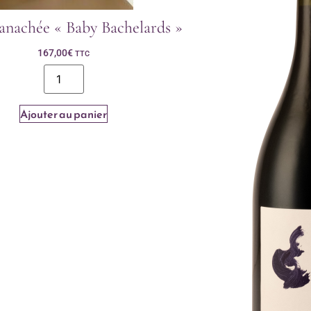
anachée « Baby Bachelards »
167,00
€
TTC
Ajouter au panier