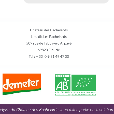
Château des Bachelards
Lieu dit Les Bachelards
509 rue de l’abbaye d’Arpayé
69820 Fleurie
Tel : + 33 (0)9 81 49 47 00
iodyvin du Château des Bachelards vous faites partie de la soluti